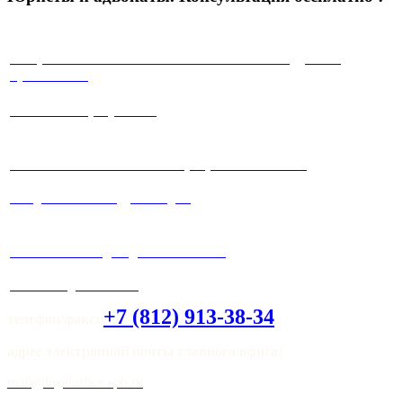
√ Юристы с многолетней положительной судебной
практикой !
√ Работа на результат!
√ Работаем максимально прозрачно и
честно!
√ Ведение любых судебных дел.
√ Система скидок для клиентов !
√ Мы всегда на связи!
+7 (812) 913-38-34
телефон/факс:
адрес электронной почты главного офиса:
mail@legaloffice.spb.ru