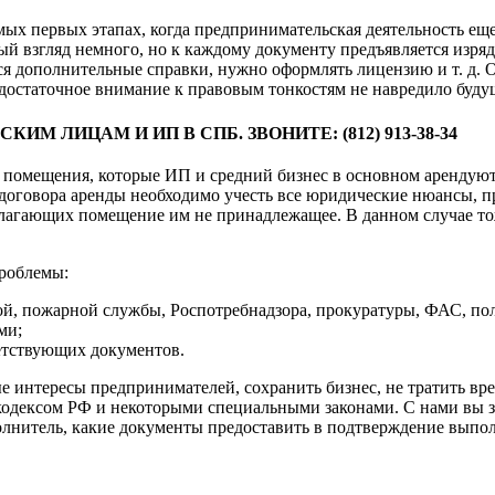
 первых этапах, когда предпринимательская деятельность еще 
ый взгляд немного, но к каждому документу предъявляется изря
ся дополнительные справки, нужно оформлять лицензию и т. д.
едостаточное внимание к правовым тонкостям не навредило буду
 ЛИЦАМ И ИП В СПБ. ЗВОНИТЕ: (812) 913-38-34
помещения, которые ИП и средний бизнес в основном арендуют, 
оговора аренды необходимо учесть все юридические нюансы, пр
длагающих помещение им не принадлежащее. В данном случае то
проблемы:
ой, пожарной службы, Роспотребнадзора, прокуратуры, ФАС, поли
ми;
етствующих документов.
 интересы предпринимателей, сохранить бизнес, не тратить вр
одексом РФ и некоторыми специальными законами. С нами вы за
олнитель, какие документы предоставить в подтверждение выпол