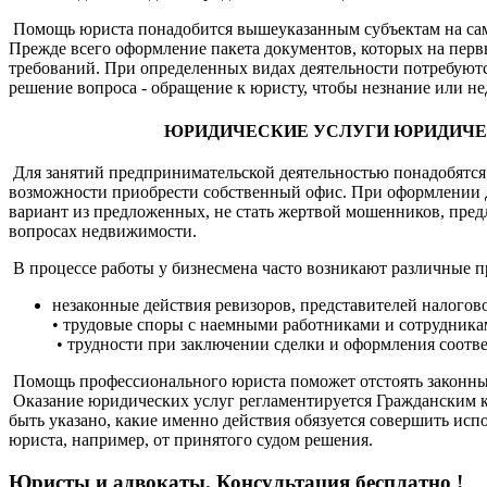
Помощь юриста понадобится вышеуказанным субъектам на самых
Прежде всего оформление пакета документов, которых на перв
требований. При определенных видах деятельности потребуют
решение вопроса - обращение к юристу, чтобы незнание или н
ЮРИДИЧЕСКИЕ УСЛУГИ ЮРИДИЧЕСКИМ
Для занятий предпринимательской деятельностью понадобятся 
возможности приобрести собственный офис. При оформлении д
вариант из предложенных, не стать жертвой мошенников, пре
вопросах недвижимости.
В процессе работы у бизнесмена часто возникают различные 
незаконные действия ревизоров, представителей налогов
• трудовые споры с наемными работниками и сотрудника
• трудности при заключении сделки и оформления соотв
Помощь профессионального юриста поможет отстоять законные
Оказание юридических услуг регламентируется Гражданским к
быть указано, какие именно действия обязуется совершить исп
юриста, например, от принятого судом решения.
Юристы и адвокаты. Консультация бесплатно !