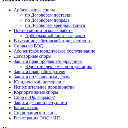
Арбитражные споры
по Договорам поставки
по Договорам подряда
по Договорам аренды/лизинга
Претензионно-исковая работа
Арбитражный юрист / адвокат
Взыскание дебиторской задолженности
Споры из ВЭД
Абонентское юридическое обслуживание
Договорные споры
Защита прав продавца/подрядчика
Юрист по рекламе - консультация.
Защита прав работодателя
Защита по уголовным делам
Юридический аутсорсинг
Исполнительное производство
Корпоративные споры
Спор с Юр. фирмой?
Защита деловой репутации
Банкротство
Ликвидация юр. лица
Регистрация ООО / ИП