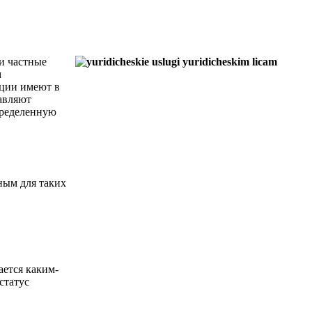
и частные
м
ации имеют в
авляют
определенную
ным для таких
ается каким-
статус