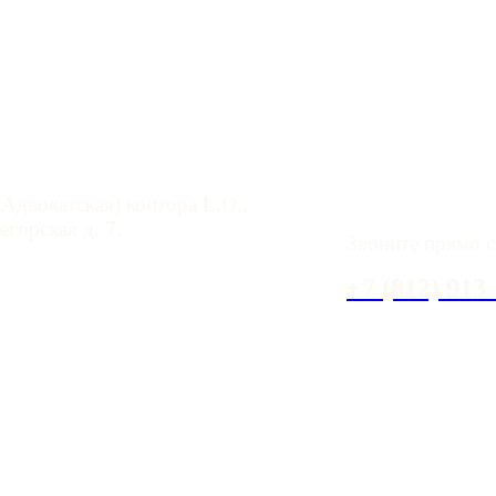
 помощь в СПб
У вас имеются 
Адвокатская) контора L.O.,
горская д. 7.
Звоните прямо с
aloffice.spb.ru
+7 (812) 913 