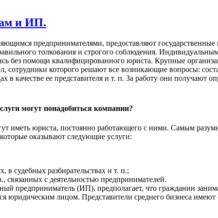
ам и ИП.
вляющимся предпринимателями, предоставляют государственные 
правильного толкования и строгого соблюдения. Индивидуальны
тись без помощи квалифицированного юриста. Крупные организ
л, сотрудники которого решают все возникающие вопросы: сост
х в качестве ее представителя и т. п. За работу они получают 
слуги могут понадобиться компании?
т иметь юриста, постоянно работающего с ними. Самым разум
 которые оказывают следующие услуги:
 в судебных разбирательствах и т. п.;
р., связанных с деятельностью предпринимателей.
ный предприниматель (ИП), предполагает, что гражданин заним
ится юридическим лицом. Представители среднего бизнеса имеют 