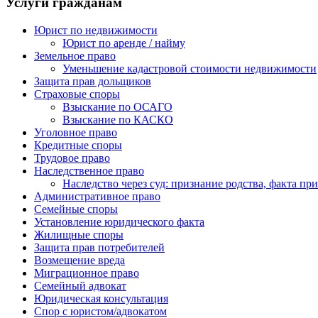
Услуги гражданам
Юрист по недвижимости
Юрист по аренде / найму
Земельное право
Уменьшение кадастровой стоимости недвижимости
Защита прав дольщиков
Страховые споры
Взыскание по ОСАГО
Взыскание по КАСКО
Уголовное право
Кредитные споры
Трудовое право
Наследственное право
Наследство через суд: признание родства, факта пр
Административное право
Семейные споры
Установление юридического факта
Жилищные споры
Защита прав потребителей
Возмещение вреда
Миграционное право
Семейный адвокат
Юридическая консультация
Спор с юристом/адвокатом