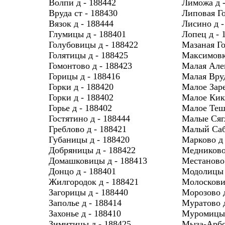
Волпи д - 188442
Лиможа д -
Вруда ст - 188430
Липовая Го
Вязок д - 188444
Лисино д -
Глумицы д - 188401
Лопец д - 
Голубовицы д - 188422
Мазаная Го
Голятицы д - 188425
Максимовка
Гомонтово д - 188423
Малая Алек
Горицы д - 188416
Малая Вруд
Горки д - 188420
Малое Заре
Горки д - 188402
Малое Кике
Горье д - 188402
Малое Тешк
Гостятино д - 188444
Малые Сяг
Греблово д - 188421
Малый Сабс
Губаницы д - 188420
Марково д 
Добряницы д - 188422
Медниково 
Домашковицы д - 188413
Местаново 
Донцо д - 188401
Модолицы 
Жилгородок д - 188421
Молоскови
Загорицы д - 188440
Морозово д
Заполье д - 188414
Муратово д
Захонье д - 188410
Муромицы 
Зимитицы д - 188425
Мыза-Арбо