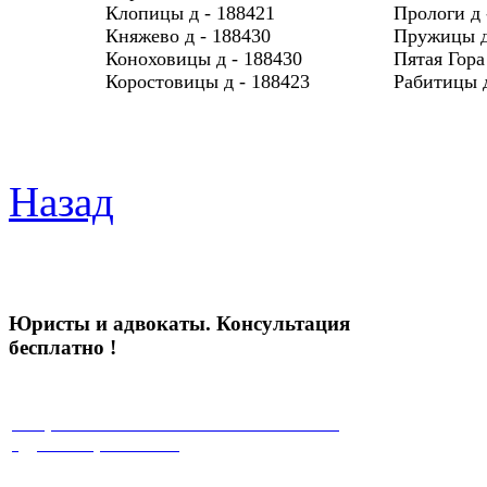
Клопицы д - 188421
Прологи д 
Княжево д - 188430
Пружицы д
Коноховицы д - 188430
Пятая Гора
Коростовицы д - 188423
Рабитицы д
Назад
Юристы и адвокаты. Консультация
бесплатно !
√ Юристы с многолетней положительной
судебной практикой !
√ Работа на результат!