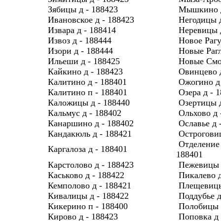
Зябицы д - 188423
Мышкино д
Ивановское д - 188423
Негодицы д
Извара д - 188414
Неревицы д
Извоз д - 188444
Новое Рагу
Изори д - 188444
Новые Рагл
Ильеши д - 188425
Новые Смо
Кайкино д - 188423
Овинцево д
Калитино д - 188401
Ожогино д 
Калитино п - 188401
Озера д - 
Каложицы д - 188440
Озертицы д
Кальмус д - 188402
Ольхово д 
Канаршино д - 188402
Ославье д 
Кандакюль д - 188421
Остроговиц
Отделение 
Каргалоза д - 188401
188401
Карстолово д - 188423
Пежевицы 
Каськово д - 188422
Пикалево д
Кемполово д - 188421
Плещевицы
Кивалицы д - 188422
Поддубье д
Кикерино п - 188400
Полобицы 
Кирово д - 188423
Поповка д 