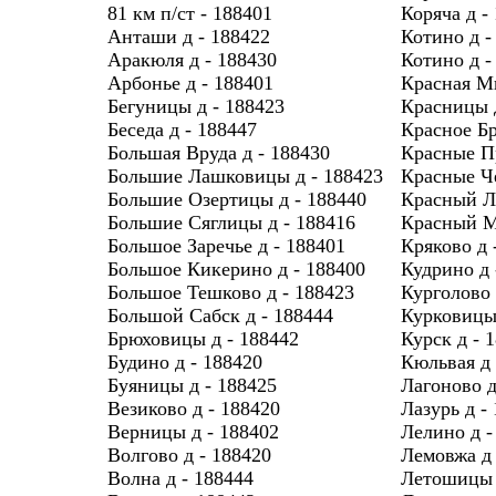
81 км п/ст - 188401
Коряча д -
Анташи д - 188422
Котино д -
Аракюля д - 188430
Котино д -
Арбонье д - 188401
Красная Мы
Бегуницы д - 188423
Красницы д
Беседа д - 188447
Красное Бр
Большая Вруда д - 188430
Красные Пр
Большие Лашковицы д - 188423
Красные Ч
Большие Озертицы д - 188440
Красный Лу
Большие Сяглицы д - 188416
Красный М
Большое Заречье д - 188401
Кряково д 
Большое Кикерино д - 188400
Кудрино д 
Большое Тешково д - 188423
Курголово 
Большой Сабск д - 188444
Курковицы 
Брюховицы д - 188442
Курск д - 
Будино д - 188420
Кюльвая д 
Буяницы д - 188425
Лагоново д
Везиково д - 188420
Лазурь д -
Верницы д - 188402
Лелино д -
Волгово д - 188420
Лемовжа д 
Волна д - 188444
Летошицы 