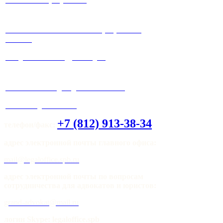
√ Работаем максимально прозрачно и
честно!
√ Ведение любых судебных дел.
√ Система скидок для клиентов !
√ Мы всегда на связи!
+7 (812) 913-38-34
телефон/факс:
адрес электронной почты главного офиса:
mail@legaloffice.spb.ru
адрес электронной почты по вопросам
сотрудничества для адвокатов и юристов:
grand-advokat@mail.ru
логин Skype: legaloffice.spb