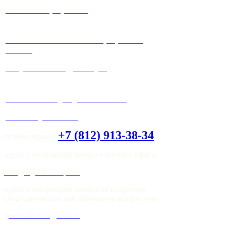
√ Работа на результат!
√ Работаем максимально прозрачно и
честно!
√ Ведение любых судебных дел.
√ Система скидок для клиентов !
√ Мы всегда на связи!
+7 (812) 913-38-34
телефон/факс:
адрес электронной почты главного офиса:
mail@legaloffice.spb.ru
адрес электронной почты по вопросам
сотрудничества для адвокатов и юристов:
grand-advokat@mail.ru