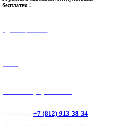
бесплатно !
√ Юристы с многолетней положительной
судебной практикой !
√ Работа на результат!
√ Работаем максимально прозрачно и
честно!
√ Ведение любых судебных дел.
√ Система скидок для клиентов !
√ Мы всегда на связи!
+7 (812) 913-38-34
телефон/факс:
адрес электронной почты главного офиса: