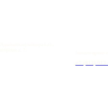
 помощь в СПб
У вас имеются 
Адвокатская) контора L.O.,
горская д. 7.
Звоните прямо с
aloffice.spb.ru
+7 (812) 913 