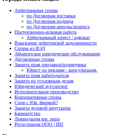
Арбитражные споры
по Договорам поставки
по Договорам подряда
по Договорам аренды/лизинга
Претензионно-исковая работа
Арбитражный юрист / адвокат
Взыскание дебиторской задолженности
Споры из ВЭД
Абонентское юридическое обслуживание
Договорные споры
Защита прав продавца/подрядчика
Юрист по рекламе - консультация.
Защита прав работодателя
Защита по уголовным делам
Юридический аутсорсинг
Исполнительное производство
Корпоративные споры
Спор с Юр. фирмой?
Защита деловой репутации
Банкротство
Ликвидация юр. лица
Регистрация ООО / ИП