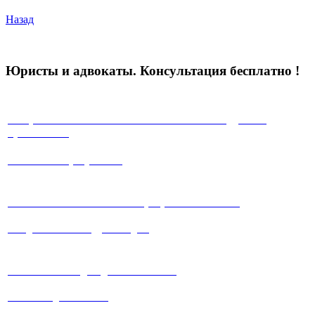
Назад
Юристы и адвокаты. Консультация бесплатно !
√ Юристы с многолетней положительной судебной
практикой !
√ Работа на результат!
√ Работаем максимально прозрачно и
честно!
√ Ведение любых судебных дел.
√ Система скидок для клиентов !
√ Мы всегда на связи!