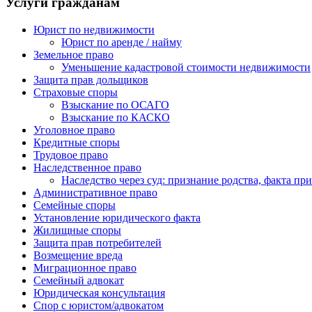
Услуги гражданам
Юрист по недвижимости
Юрист по аренде / найму
Земельное право
Уменьшение кадастровой стоимости недвижимости
Защита прав дольщиков
Страховые споры
Взыскание по ОСАГО
Взыскание по КАСКО
Уголовное право
Кредитные споры
Трудовое право
Наследственное право
Наследство через суд: признание родства, факта пр
Административное право
Семейные споры
Установление юридического факта
Жилищные споры
Защита прав потребителей
Возмещение вреда
Миграционное право
Семейный адвокат
Юридическая консультация
Спор с юристом/адвокатом