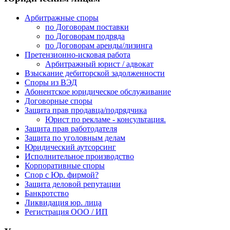
Арбитражные споры
по Договорам поставки
по Договорам подряда
по Договорам аренды/лизинга
Претензионно-исковая работа
Арбитражный юрист / адвокат
Взыскание дебиторской задолженности
Споры из ВЭД
Абонентское юридическое обслуживание
Договорные споры
Защита прав продавца/подрядчика
Юрист по рекламе - консультация.
Защита прав работодателя
Защита по уголовным делам
Юридический аутсорсинг
Исполнительное производство
Корпоративные споры
Спор с Юр. фирмой?
Защита деловой репутации
Банкротство
Ликвидация юр. лица
Регистрация ООО / ИП