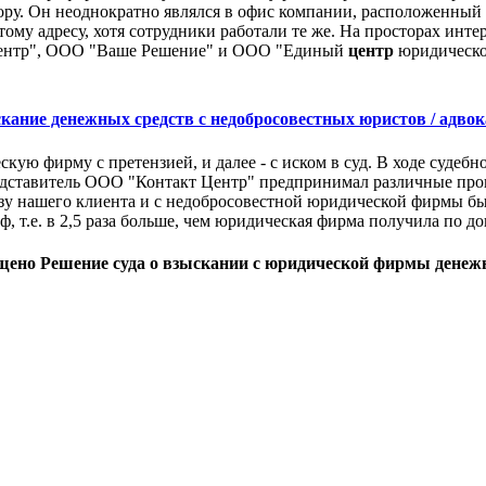
ру. Он неоднократно являлся в офис компании, расположенный по
ому адресу, хотя сотрудники работали те же. На просторах инте
 Центр", ООО "Ваше Решение" и ООО "Единый
центр
юридическо
кание денежных средств с недобросовестных юристов / адвок
ю фирму с претензией, и далее - с иском в суд. В ходе судебно
едставитель ООО "Контакт Центр" предпринимал различные проц
ьзу нашего клиента и с недобросовестной юридической фирмы бы
, т.е. в 2,5 раза больше, чем юридическая фирма получила по до
ено Решение суда о взыскании с юридической фирмы денеж