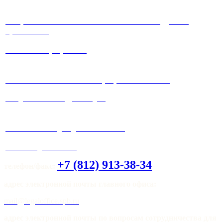
√ Юристы с многолетней положительной судебной
практикой !
√ Работа на результат!
√ Работаем максимально прозрачно и
честно!
√ Ведение любых судебных дел.
√ Система скидок для клиентов !
√ Мы всегда на связи!
+7 (812) 913-38-34
телефон/факс:
адрес электронной почты главного офиса:
mail@legaloffice.spb.ru
адрес электронной почты по вопросам сотрудничества для