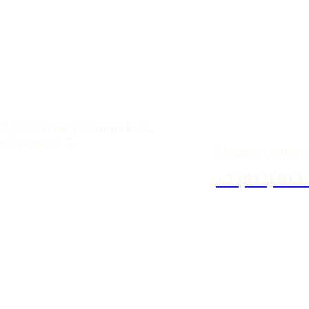
 помощь в СПб
У вас имеются 
Адвокатская) контора L.O.,
горская д. 7.
Звоните прямо с
aloffice.spb.ru
+7 (812) 913 