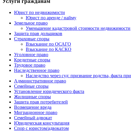
Услуги гражданам
Юрист по недвижимости
Юрист по аренде / найму
Земельное право
Уменьшение кадастровой стоимости недвижимости
Защита прав дольщиков
Страховые споры
Взыскание по ОСАГО
Взыскание по КАСКО
Уголовное право
Кредитные споры
Трудовое право
Наследственное право
Наследство через суд: признание родства, факта пр
Административное право
Семейные споры
Установление юридического факта
Жилищные споры
Защита прав потребителей
Возмещение вреда
Миграционное право
Семейный адвокат
Юридическая консультация
Спор с юристом/адвокатом