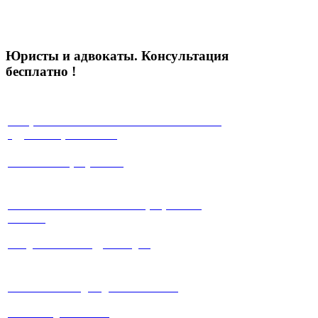
Юристы и адвокаты. Консультация
бесплатно !
√ Юристы с многолетней положительной
судебной практикой !
√ Работа на результат!
√ Работаем максимально прозрачно и
честно!
√ Ведение любых судебных дел.
√ Система скидок для клиентов !
√ Мы всегда на связи!