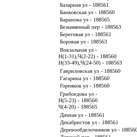
Базарная ул - 188561
Банковская ул - 188560
Баранова ул - 188565
Безымянный пер - 188563
Береговая ул - 188561
Боровая ул - 188563
Вокзальная ул -
Н(1-31),Ч(2-22) - 188560
Н(33-49),Ч(24-50) - 188563
Гавриловская ул - 188560
Гагарина ул - 188560
Горняков ул - 188560
Грибоедова ул -
Н(5-23) - 188560
Ч(4-20) - 188565
Дачная ул - 188561
Декабристов ул - 188561
Деревообделочников ул - 18856
Детский пер - 188561