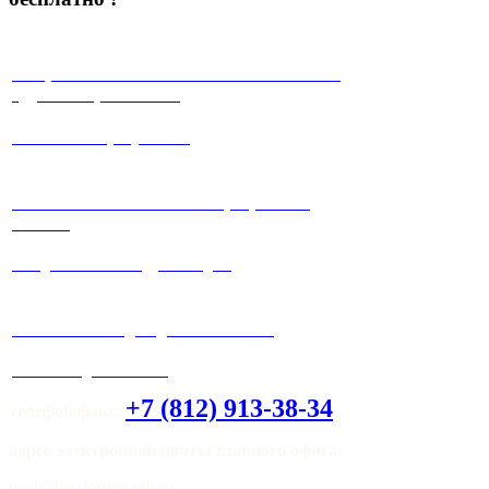
√ Юристы с многолетней положительной
судебной практикой !
√ Работа на результат!
√ Работаем максимально прозрачно и
честно!
√ Ведение любых судебных дел.
√ Система скидок для клиентов !
√ Мы всегда на связи!
+7 (812) 913-38-34
телефон/факс:
адрес электронной почты главного офиса:
mail@legaloffice.spb.ru