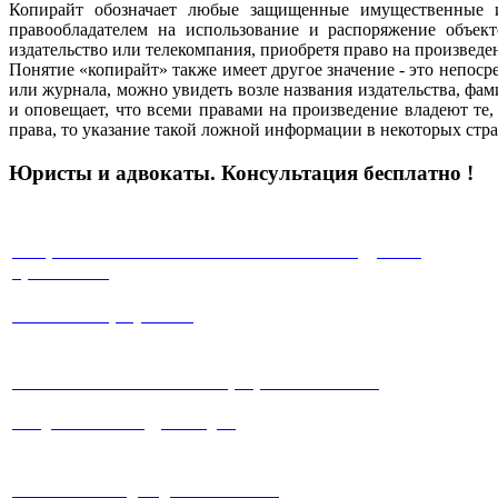
Копирайт обозначает любые защищенные имущественные и
правообладателем на использование и распоряжение объект
издательство или телекомпания, приобретя право на произведен
Понятие «копирайт» также имеет другое значение - это непос
или журнала, можно увидеть возле названия издательства, фам
и оповещает, что всеми правами на произведение владеют те, 
права, то указание такой ложной информации в некоторых стр
Юристы и адвокаты. Консультация бесплатно !
√ Юристы с многолетней положительной судебной
практикой !
√ Работа на результат!
√ Работаем максимально прозрачно и
честно!
√ Ведение любых судебных дел.
√ Система скидок для клиентов !