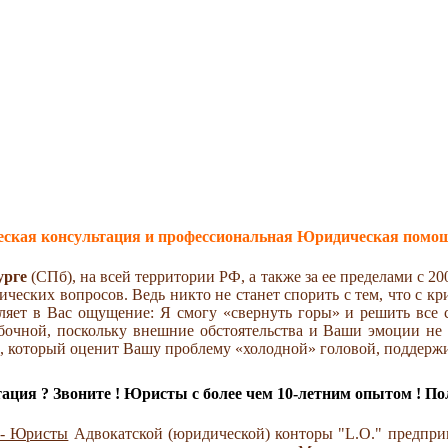
ская консультация и профессиональная Юридическая помощ
урге
(СПб), на всей территории РФ, а также за ее пределами с 2
еских вопросов. Ведь никто не станет спорить с тем, что с кр
яет в Вас ощущение: Я смогу «свернуть горы» и решить все са
ибочной, поскольку внешние обстоятельства и Ваши эмоции не
е, который оценит Вашу проблему «холодной» головой, поддержи
ация ? Звоните ! Юристы с более чем 10-летним опытом ! По
 - Юристы
Адвокатской (юридической) конторы "L.O." предпри