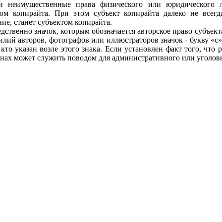
 неимущественные права физического или юридического ли
ом копирайта. При этом субъект копирайта далеко не всегд
ие, станет субъектом копирайта.
редственно значок, которым обозначается авторское право субъе
илий авторов, фотографов или иллюстраторов значок - букву «с»
кто указан возле этого знака. Если установлен факт того, что 
анах может служить поводом для административного или уголов