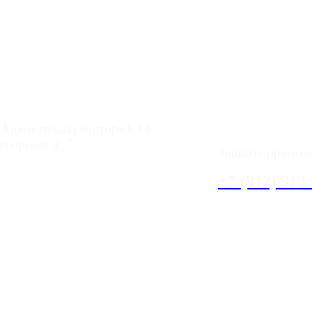
 помощь в СПб
У вас имеются 
Адвокатская) контора L.O.,
горская д. 7.
Звоните прямо с
aloffice.spb.ru
+7 (812) 913 