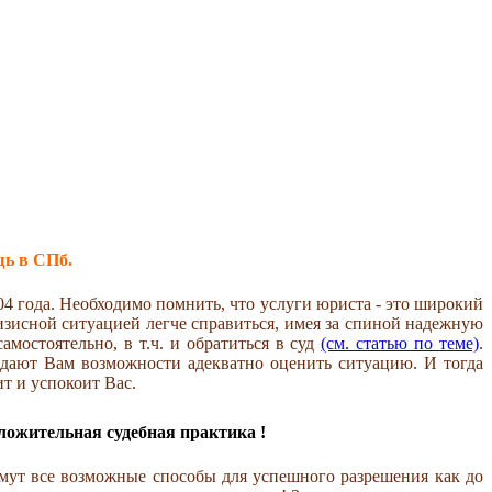
ь в СПб.
004 года. Необходимо помнить, что услуги юриста - это широкий
изисной ситуацией легче справиться, имея за спиной надежную
мостоятельно, в т.ч. и обратиться в суд
(см. статью по теме)
.
 дают Вам возможности адекватно оценить ситуацию. И тогда
т и успокоит Вас.
ложительная судебная практика !
мут все возможные способы для успешного разрешения как до