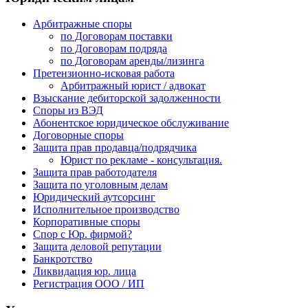
Арбитражные споры
по Договорам поставки
по Договорам подряда
по Договорам аренды/лизинга
Претензионно-исковая работа
Арбитражный юрист / адвокат
Взыскание дебиторской задолженности
Споры из ВЭД
Абонентское юридическое обслуживание
Договорные споры
Защита прав продавца/подрядчика
Юрист по рекламе - консультация.
Защита прав работодателя
Защита по уголовным делам
Юридический аутсорсинг
Исполнительное производство
Корпоративные споры
Спор с Юр. фирмой?
Защита деловой репутации
Банкротство
Ликвидация юр. лица
Регистрация ООО / ИП