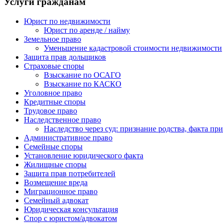
Услуги гражданам
Юрист по недвижимости
Юрист по аренде / найму
Земельное право
Уменьшение кадастровой стоимости недвижимости
Защита прав дольщиков
Страховые споры
Взыскание по ОСАГО
Взыскание по КАСКО
Уголовное право
Кредитные споры
Трудовое право
Наследственное право
Наследство через суд: признание родства, факта пр
Административное право
Семейные споры
Установление юридического факта
Жилищные споры
Защита прав потребителей
Возмещение вреда
Миграционное право
Семейный адвокат
Юридическая консультация
Спор с юристом/адвокатом