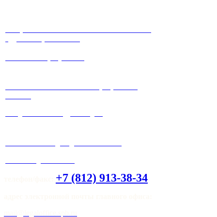
√ Юристы с многолетней положительной
судебной практикой !
√ Работа на результат!
√ Работаем максимально прозрачно и
честно!
√ Ведение любых судебных дел.
√ Система скидок для клиентов !
√ Мы всегда на связи!
+7 (812) 913-38-34
телефон/факс:
адрес электронной почты главного офиса:
mail@legaloffice.spb.ru