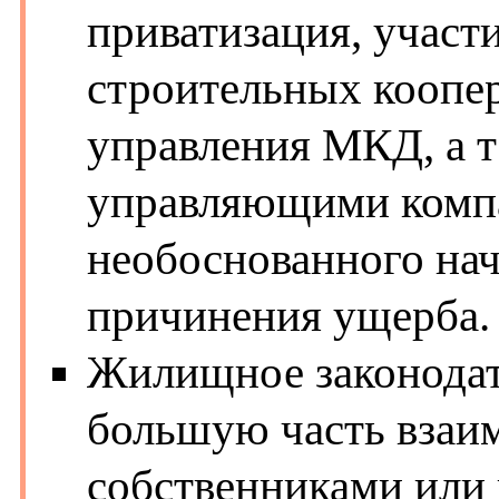
приватизация, участ
строительных коопе
управления МКД, а т
управляющими комп
необоснованного на
причинения ущерба.
Жилищное законодат
большую часть вза
собственниками или