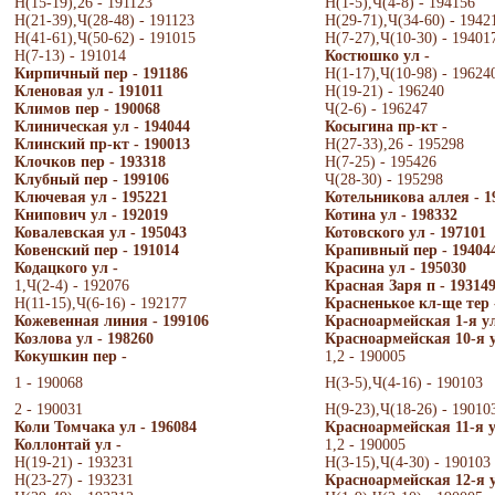
Н(15-19),26 - 191123
Н(1-5),Ч(4-8) - 194156
Н(21-39),Ч(28-48) - 191123
Н(29-71),Ч(34-60) - 1942
Н(41-61),Ч(50-62) - 191015
Н(7-27),Ч(10-30) - 19401
Н(7-13) - 191014
Костюшко ул -
Кирпичный пер - 191186
Н(1-17),Ч(10-98) - 19624
Кленовая ул - 191011
Н(19-21) - 196240
Климов пер - 190068
Ч(2-6) - 196247
Клиническая ул - 194044
Косыгина пр-кт -
Клинский пр-кт - 190013
Н(27-33),26 - 195298
Клочков пер - 193318
Н(7-25) - 195426
Клубный пер - 199106
Ч(28-30) - 195298
Ключевая ул - 195221
Котельникова аллея - 1
Книпович ул - 192019
Котина ул - 198332
Ковалевская ул - 195043
Котовского ул - 197101
Ковенский пер - 191014
Крапивный пер - 19404
Кодацкого ул -
Красина ул - 195030
1,Ч(2-4) - 192076
Красная Заря п - 19314
Н(11-15),Ч(6-16) - 192177
Красненькое кл-ще тер 
Кожевенная линия - 199106
Красноармейская 1-я ул
Козлова ул - 198260
Красноармейская 10-я у
Кокушкин пер -
1,2 - 190005
1 - 190068
Н(3-5),Ч(4-16) - 190103
2 - 190031
Н(9-23),Ч(18-26) - 19010
Коли Томчака ул - 196084
Красноармейская 11-я у
Коллонтай ул -
1,2 - 190005
Н(19-21) - 193231
Н(3-15),Ч(4-30) - 190103
Н(23-27) - 193231
Красноармейская 12-я у