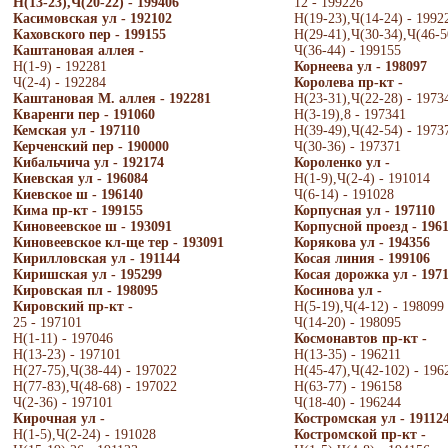
Н(13-23),Ч(20-22) - 199406
12 - 199226
Касимовская ул - 192102
Н(19-23),Ч(14-24) - 1992
Каховского пер - 199155
Н(29-41),Ч(30-34),Ч(46-5
Каштановая аллея -
Ч(36-44) - 199155
Н(1-9) - 192281
Корнеева ул - 198097
Ч(2-4) - 192284
Королева пр-кт -
Каштановая М. аллея - 192281
Н(23-31),Ч(22-28) - 1973
Кваренги пер - 191060
Н(3-19),8 - 197341
Кемская ул - 197110
Н(39-49),Ч(42-54) - 1973
Керченский пер - 190000
Ч(30-36) - 197371
Кибальчича ул - 192174
Короленко ул -
Киевская ул - 196084
Н(1-9),Ч(2-4) - 191014
Киевское ш - 196140
Ч(6-14) - 191028
Кима пр-кт - 199155
Корпусная ул - 197110
Киновеевское ш - 193091
Корпусной проезд - 196
Киновеевское кл-ще тер - 193091
Корякова ул - 194356
Кирилловская ул - 191144
Косая линия - 199106
Киришская ул - 195299
Косая дорожка ул - 197
Кировская пл - 198095
Косинова ул -
Кировский пр-кт -
Н(5-19),Ч(4-12) - 198099
25 - 197101
Ч(14-20) - 198095
Н(1-11) - 197046
Космонавтов пр-кт -
Н(13-23) - 197101
Н(13-35) - 196211
Н(27-75),Ч(38-44) - 197022
Н(45-47),Ч(42-102) - 196
Н(77-83),Ч(48-68) - 197022
Н(63-77) - 196158
Ч(2-36) - 197101
Ч(18-40) - 196244
Кирочная ул -
Костромская ул - 19112
Н(1-5),Ч(2-24) - 191028
Костромской пр-кт -