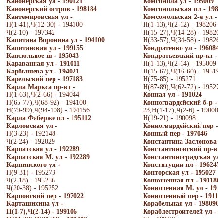
Канонерская ул - 190121
Комсомола ул - 195009
Канонерский остров - 198184
Комсомольская пл - 198
Кантемировская ул -
Комсомольская 2-я ул -
Н(1-41),Ч(12-30) - 194100
Н(1-13),Ч(2-12) - 198206
Ч(2-10) - 197342
Н(15-27),Ч(14-28) - 1982
Капитана Воронина ул - 194100
Н(33-57),Ч(34-58) - 1982
Капитанская ул - 199155
Кондратенко ул - 19608
Капсюльное ш - 195043
Кондратьевский пр-кт -
Караванная ул - 191011
Н(1-13),Ч(2-14) - 195009
Карбышева ул - 194021
Н(15-67),Ч(16-60) - 1951
Карельский пер - 197183
Н(75-85) - 195271
Карла Маркса пр-кт -
Н(87-89),Ч(62-72) - 1952
Н(1-63),Ч(2-66) - 194044
Конная ул - 191024
Н(65-77),Ч(68-92) - 194100
Конногвардейский б-р -
Н(79-99),Ч(94-108) - 194156
23,Н(1-17),Ч(2-6) - 1900
Карла Фаберже пл - 195112
Н(19-21) - 190098
Карловская ул -
Конногвардейский пер -
Н(3-23) - 192148
Конный пер - 197046
Ч(2-24) - 192029
Константина Заслонова 
Карпатская ул - 192289
Константиновский пр-кт
Карпатская М. ул - 192289
Константиноградская ул
Карпинского ул -
Конституции пл - 19624
Н(9-31) - 195273
Конторская ул - 195027
Ч(2-18) - 195256
Конюшенная пл - 19118
Ч(20-38) - 195252
Конюшенная М. ул - 19
Карповский пер - 197022
Конюшенный пер - 1911
Карташихина ул -
Корабельная ул - 19809
Н(1-7),Ч(2-14) - 199106
Кораблестроителей ул -