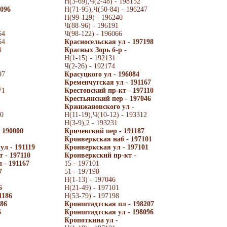
Н(3-69),Ч(2-48) - 198152
096
Н(71-95),Ч(50-84) - 196247
Н(99-129) - 196240
Ч(88-96) - 196191
64
Ч(98-122) - 196066
64
Красносельская ул - 197198
4
Красных Зорь б-р -
Н(1-15) - 192131
Ч(2-26) - 192174
97
Красуцкого ул - 196084
Кременчугская ул - 191167
71
Крестовский пр-кт - 197110
Крестьянский пер - 197046
Кржижановского ул -
00
Н(11-19),Ч(10-12) - 193312
Н(3-9),2 - 193231
 190000
Кричевский пер - 191187
Кронверкская наб - 197101
ул - 191119
Кронверкская ул - 197101
 - 197110
Кронверкский пр-кт -
 - 191167
15 - 197101
7
51 - 197198
Н(1-13) - 197046
6
Н(21-49) - 197101
1186
Н(53-79) - 197198
86
Кронштадтская пл - 198207
6
Кронштадтская ул - 198096
Кропоткина ул -