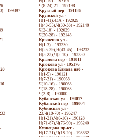
Н(1-19) - 197101
26
Ч(8-24),21 - 197198
0) - 199397
Круглый пер - 191186
Крупской ул -
Н(1-41),43А - 192029
Н(43-55),Ч(30-38) - 192148
49
Ч(2-18) - 192029
Ч(20-28) - 192148
71
Крыленко ул -
Н(1-3) - 193230
Н(25-39),Н(43-45) - 193232
Н(5-23),Ч(2-10) - 193230
Крылова пер - 191011
Крюкова ул - 195176
128
Крюкова Канала наб -
Н(1-5) - 190121
Н(7-31) - 190068
110
Ч(10-16) - 190068
Ч(18-28) - 190068
Ч(2-8) - 190000
Кубанская ул - 194017
Кубанский пер - 199004
Кубинская ул -
233
23,Ч(18-70) - 196247
Н(1-21),Ч(6-16) - 196128
Н(71-87),Ч(76-90) - 196240
4
Кузнецова пр-кт -
Н(17-21),Ч(18-20) - 198332