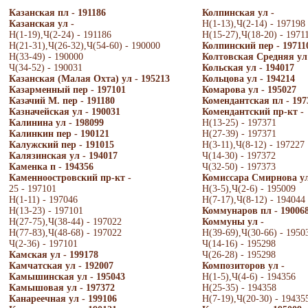
Казанская пл - 191186
Колпинская ул -
Казанская ул -
Н(1-13),Ч(2-14) - 197198
Н(1-19),Ч(2-24) - 191186
Н(15-27),Ч(18-20) - 1971
Н(21-31),Ч(26-32),Ч(54-60) - 190000
Колпинский пер - 19711
Н(33-49) - 190000
Колтовская Средняя ул 
Ч(34-52) - 190031
Кольская ул - 194017
Казанская (Малая Охта) ул - 195213
Кольцова ул - 194214
Казарменный пер - 197101
Комарова ул - 195027
Казачий М. пер - 191180
Комендантская пл - 197
Казначейская ул - 190031
Комендантский пр-кт -
Калинина ул - 198099
Н(13-25) - 197371
Калинкин пер - 190121
Н(27-39) - 197371
Калужский пер - 191015
Н(3-11),Ч(8-12) - 197227
Калязинская ул - 194017
Ч(14-30) - 197372
Каменка п - 194356
Ч(32-50) - 197373
Каменноостровский пр-кт -
Комиссара Смирнова ул
25 - 197101
Н(3-5),Ч(2-6) - 195009
Н(1-11) - 197046
Н(7-17),Ч(8-12) - 194044
Н(13-23) - 197101
Коммунаров пл - 19006
Н(27-75),Ч(38-44) - 197022
Коммуны ул -
Н(77-83),Ч(48-68) - 197022
Н(39-69),Ч(30-66) - 1950
Ч(2-36) - 197101
Ч(14-16) - 195298
Камская ул - 199178
Ч(26-28) - 195298
Камчатская ул - 192007
Композиторов ул -
Камышинская ул - 195043
Н(1-5),Ч(4-6) - 194356
Камышовая ул - 197372
Н(25-35) - 194358
Канареечная ул - 199106
Н(7-19),Ч(20-30) - 19435