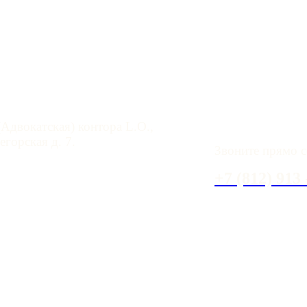
 помощь в СПб
У вас имеются 
Адвокатская) контора L.O.,
горская д. 7.
Звоните прямо с
aloffice.spb.ru
+7 (812) 913 