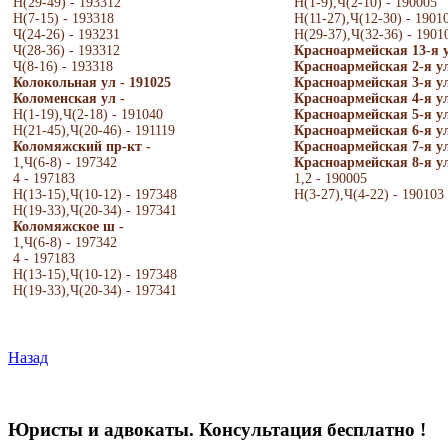
Н(29-49) - 193312
Н(1-9),Ч(2-10) - 190005
Н(7-15) - 193318
Н(11-27),Ч(12-30) - 1901
Ч(24-26) - 193231
Н(29-37),Ч(32-36) - 1901
Ч(28-36) - 193312
Красноармейская 13-я у
Ч(8-16) - 193318
Красноармейская 2-я ул
Колокольная ул - 191025
Красноармейская 3-я ул
Коломенская ул -
Красноармейская 4-я ул
Н(1-19),Ч(2-18) - 191040
Красноармейская 5-я ул
Н(21-45),Ч(20-46) - 191119
Красноармейская 6-я ул
Коломяжский пр-кт -
Красноармейская 7-я ул
1,Ч(6-8) - 197342
Красноармейская 8-я ул
4 - 197183
1,2 - 190005
Н(13-15),Ч(10-12) - 197348
Н(3-27),Ч(4-22) - 190103
Н(19-33),Ч(20-34) - 197341
Коломяжское ш -
1,Ч(6-8) - 197342
4 - 197183
Н(13-15),Ч(10-12) - 197348
Н(19-33),Ч(20-34) - 197341
Назад
Юристы и адвокаты. Консультация бесплатно !