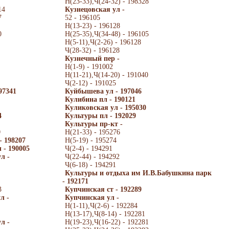
Н(23-33),Ч(24-32) - 198328
14
Кузнецовская ул -
7
52 - 196105
Н(13-23) - 196128
0
Н(25-35),Ч(34-48) - 196105
Н(5-11),Ч(2-26) - 196128
Ч(28-32) - 196128
Кузнечный пер -
Н(1-9) - 191002
Н(11-21),Ч(14-20) - 191040
Ч(2-12) - 191025
97341
Куйбышева ул - 197046
Кулибина пл - 190121
Куликовская ул - 195030
4
Культуры пл - 192029
Культуры пр-кт -
9
Н(21-33) - 195276
- 198207
Н(5-19) - 195274
 - 190005
Ч(2-4) - 194291
л -
Ч(22-44) - 194292
Ч(6-18) - 194291
Культуры и отдыха им И.В.Бабушкина парк
- 192171
3
Купчинская ст - 192289
л -
Купчинская ул -
Н(1-11),Ч(2-6) - 192284
Н(13-17),Ч(8-14) - 192281
л -
Н(19-23),Ч(16-22) - 192281