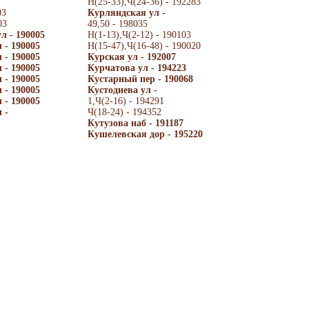
Н(25-33),Ч(24-36) - 192283
03
Курляндская ул -
03
49,50 - 198035
л - 190005
Н(1-13),Ч(2-12) - 190103
 - 190005
Н(15-47),Ч(16-48) - 190020
 - 190005
Курская ул - 192007
 - 190005
Курчатова ул - 194223
 - 190005
Кустарный пер - 190068
 - 190005
Кустодиева ул -
 - 190005
1,Ч(2-16) - 194291
 -
Ч(18-24) - 194352
Кутузова наб - 191187
Кушелевская дор - 195220