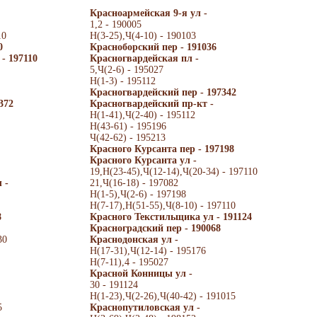
Красноармейская 9-я ул -
1,2 - 190005
10
Н(3-25),Ч(4-10) - 190103
0
Красноборский пер - 191036
- 197110
Красногвардейская пл -
5,Ч(2-6) - 195027
Н(1-3) - 195112
Красногвардейский пер - 197342
372
Красногвардейский пр-кт -
Н(1-41),Ч(2-40) - 195112
Н(43-61) - 195196
Ч(42-62) - 195213
Красного Курсанта пер - 197198
Красного Курсанта ул -
19,Н(23-45),Ч(12-14),Ч(20-34) - 197110
 -
21,Ч(16-18) - 197082
Н(1-5),Ч(2-6) - 197198
Н(7-17),Н(51-55),Ч(8-10) - 197110
8
Красного Текстильщика ул - 191124
Красноградский пер - 190068
30
Краснодонская ул -
Н(17-31),Ч(12-14) - 195176
Н(7-11),4 - 195027
Красной Конницы ул -
30 - 191124
Н(1-23),Ч(2-26),Ч(40-42) - 191015
5
Краснопутиловская ул -